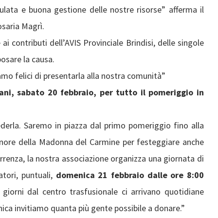
culata e buona gestione delle nostre risorse” afferma il
osaria Magrì.
i contributi dell’AVIS Provinciale Brindisi, delle singole
osare la causa.
amo felici di presentarla alla nostra comunità”
i, sabato 20 febbraio, per tutto il pomeriggio in
 vederla. Saremo in piazza dal primo pomeriggio fino alla
 onore della Madonna del Carmine per festeggiare anche
rrenza, la nostra associazione organizza una giornata di
ori, puntuali,
domenica 21 febbraio dalle ore 8:00
giorni dal centro trasfusionale ci arrivano quotidiane
ica invitiamo quanta più gente possibile a donare.”