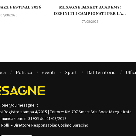
AZZ FESTIVAL 2026
MESAGNE BASKET ACADEMY:
DEFINITI I CAMPIONATI PER LA...
07/08/2026
07/08/2026
aca
Politica
eventi
Sport
Dal Territorio
Uffic
zione@quimesagne.it
isi Registro stampa 4/2015 | Editore: KM 707 Smart Srls Società registrata
omunicazione n. 31905 del 21/08/2018
o Rolli – Direttore Responsabile: Cosimo Saracino