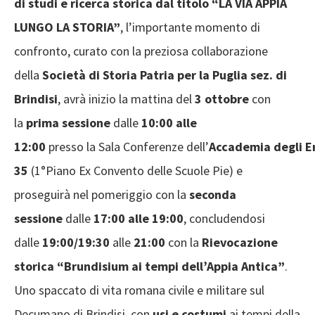
di studi e ricerca storica dal titolo “LA VIA APPIA
LUNGO LA STORIA”
, l’importante momento di
confronto, curato con la preziosa collaborazione
della
Società di Storia Patria per la Puglia
sez. di
Brindisi
, avrà inizio la mattina del
3 ottobre
con
la
prima sessione
dalle
10:00 alle
12:00
presso la Sala Conferenze dell’
Accademia degli E
35
(1°Piano Ex Convento delle Scuole Pie) e
proseguirà nel pomeriggio con la
seconda
sessione
dalle
17:00 alle 19:00
, concludendosi
dalle
19:00/19:30
alle
21:00
con la
Rievocazione
storica “Brundisium ai tempi dell’Appia Antica”
.
Uno spaccato di vita romana civile e militare sul
Decumano di Brindisi, con
usi e costumi
ai tempi della