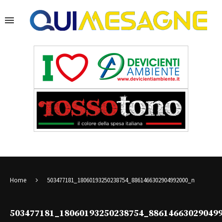
Home
503477181_18060193250238754_8861466302904992000_n
503477181_18060193250238754_88614663029049