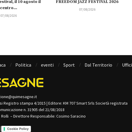
stival, il 10 agosto il
FREEDOM JAZZ FESTIVAL 2026
centro...
07/08/2026
07/08/2026
aca
Politica
eventi
Sport
Dal Territorio
Uffic
zione@quimesagne.it
isi Registro stampa 4/2015 | Editore: KM 707 Smart Srls Società registrata
omunicazione n. 31905 del 21/08/2018
o Rolli – Direttore Responsabile: Cosimo Saracino
Cookie Policy