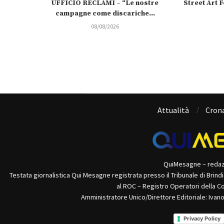
UFFICIO RECLAMI – “Le nostre
Street Art Fe
campagne come discariche...
08/08/2026
Attualità
Cron
QuiMesagne – reda
Testata giornalistica Qui Mesagne registrata presso il Tribunale di Brind
al ROC – Registro Operatori della C
Amministratore Unico/Direttore Editoriale: Ivan
Privacy Policy