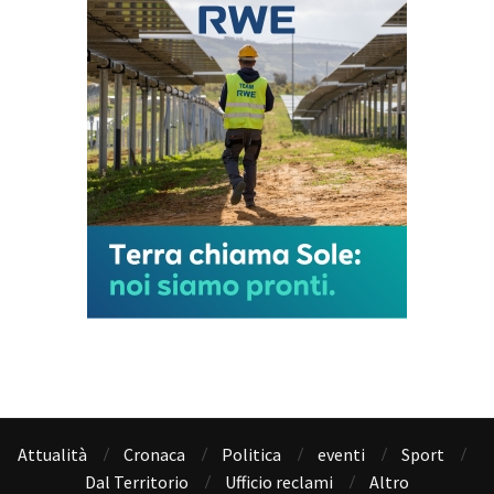
Attualità
Cronaca
Politica
eventi
Sport
Dal Territorio
Ufficio reclami
Altro