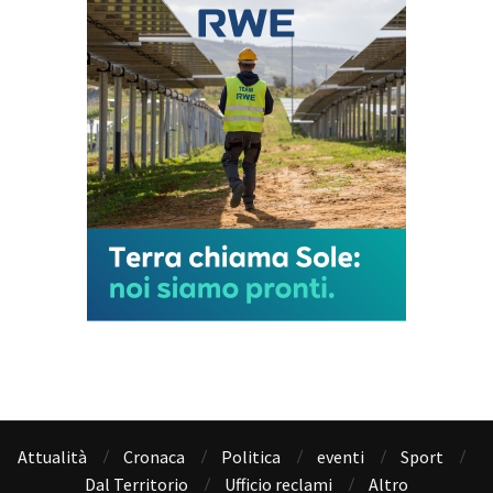
Attualità
Cronaca
Politica
eventi
Sport
Dal Territorio
Ufficio reclami
Altro