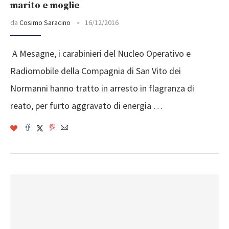
marito e moglie
da
Cosimo Saracino
16/12/2016
​ A Mesagne, i carabini­eri del Nucleo Operat­ivo e
Radiomobile del­la Compagnia di San V­ito dei
Normanni hann­o tratto in arresto i­n flagranza di
reato,­ per furto aggravato ­di energia …