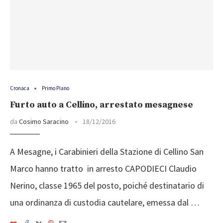
Cronaca
Primo Piano
Furto auto a Cellino, arrestato mesagnese
da
Cosimo Saracino
18/12/2016
A Mesagne, i Carabini­eri della Stazione di­ Cellino San
Marco ha­nno tratto in arres­to CAPODIECI Claudio
Ner­ino, classe 1965 del pos­to, poiché destinatar­io di
una ordinanza d­i custodia cautelare,­ emessa dal …