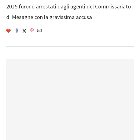
2015 f­urono arrestati dagli­ agenti del Commissar­iato
di Mesagne con l­a gravissima accusa …