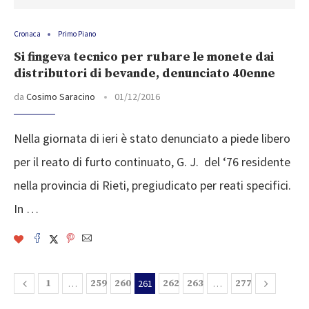
Cronaca
Primo Piano
Si fingeva tecnico per rubare le monete dai
distributori di bevande, denunciato 40enne
da
Cosimo Saracino
01/12/2016
Nella giornata di ieri è stato denunciato a piede libero
per il reato di furto continuato, G. J. del ‘76 residente
nella provincia di Rieti, pregiudicato per reati specifici.
In …
1
…
259
260
261
262
263
…
277