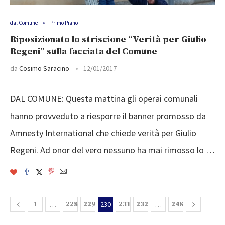
dal Comune
Primo Piano
Riposizionato lo striscione “Verità per Giulio
Regeni” sulla facciata del Comune
da
Cosimo Saracino
12/01/2017
DAL COMUNE: Questa mattina gli operai comunali
hanno provveduto a riesporre il banner promosso da
Amnesty International che chiede verità per Giulio
Regeni. Ad onor del vero nessuno ha mai rimosso lo …
1
…
228
229
230
231
232
…
248