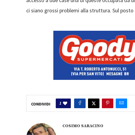
accesso a due case una di queste occupata da u
ci siano grossi problemi alla struttura. Sul posto 
1
CONDIVIDI
COSIMO SARACINO