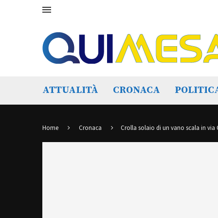
ATTUALITÀ
CRONACA
POLITIC
Home
Cronaca
Crolla solaio di un vano scala in via 