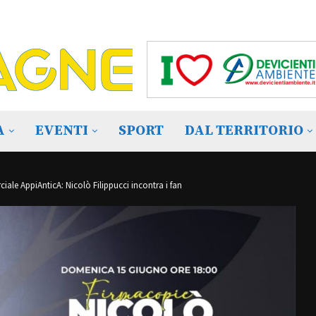
A
EVENTI
SPORT
DAL TERRITORIO
ale AppiAnticA: Nicolò Filippucci incontra i fan