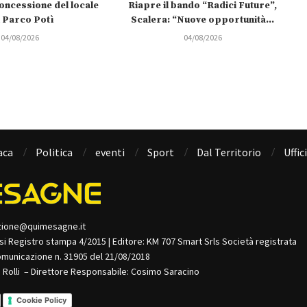
oncessione del locale
Riapre il bando “Radici Future”,
l Parco Potì
Scalera: “Nuove opportunità...
04/08/2026
04/08/2026
aca
Politica
eventi
Sport
Dal Territorio
Uffic
zione@quimesagne.it
isi Registro stampa 4/2015 | Editore: KM 707 Smart Srls Società registrata
omunicazione n. 31905 del 21/08/2018
o Rolli – Direttore Responsabile: Cosimo Saracino
Cookie Policy