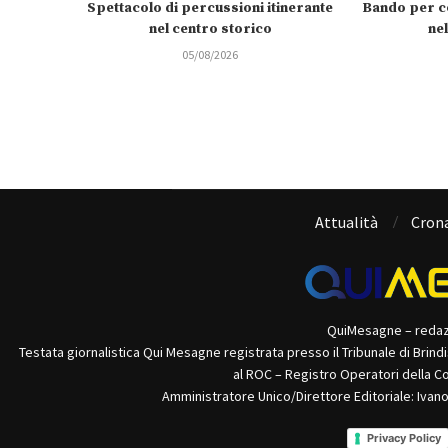
Spettacolo di percussioni itinerante
Bando per c
nel centro storico
ne
05/08/2026
Attualità
Cron
QuiMesagne – reda
Testata giornalistica Qui Mesagne registrata presso il Tribunale di Brind
al ROC – Registro Operatori della C
Amministratore Unico/Direttore Editoriale: Ivan
Privacy Policy