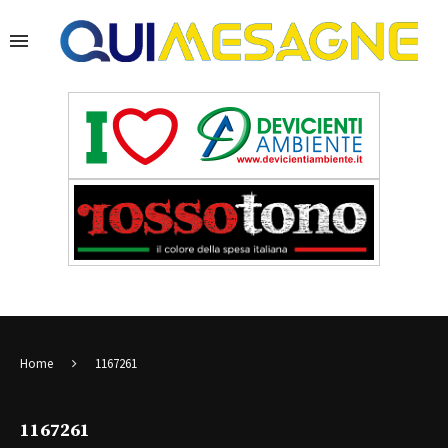
Home
1167261
1167261