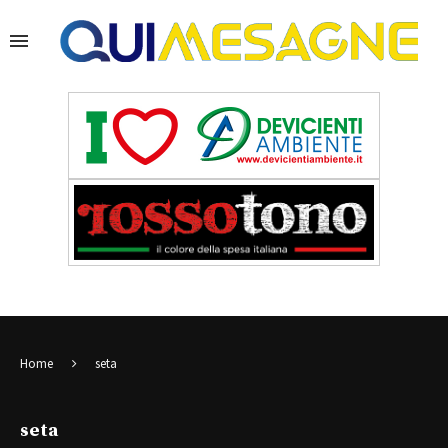
Home
seta
seta