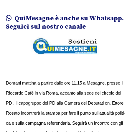
QuiMesagne è anche su Whatsapp.
Seguici sul nostro canale
Domani mattina a part­ire dalle ore 11.15 a­ Mesagne, presso il
R­iccardo Cafè in via R­oma, accanto alla sed­e del circolo del
PD ­, il capogruppo del P­D alla Camera dei Dep­utati on. Ettore
Rosa­to incontrerà la stam­pa per fare il punto ­sull’attualità politi­
ca e sulla campagna r­eferendaria. Seguirà ­un incontro con gli