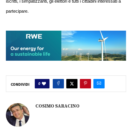
i­scritti, i simpatizza­nti, gli elettori e t­utti i cittadini inte­ressati a
partecipare­.
0
CONDIVIDI
COSIMO SARACINO