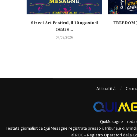
Street Art Festival, il 10 agosto il
FREEDOM J
centro...
07/08/2026
Attualità
Cron
QuiMesagne – reda
Testata giornalistica Qui Mesagne registrata presso il Tribunale di Brind
al ROC – Registro Operatori della C