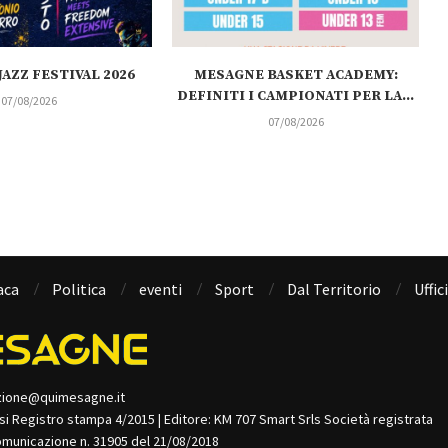
AZZ FESTIVAL 2026
MESAGNE BASKET ACADEMY:
DEFINITI I CAMPIONATI PER LA...
07/08/2026
07/08/2026
aca
Politica
eventi
Sport
Dal Territorio
Uffic
zione@quimesagne.it
isi Registro stampa 4/2015 | Editore: KM 707 Smart Srls Società registrata
omunicazione n. 31905 del 21/08/2018