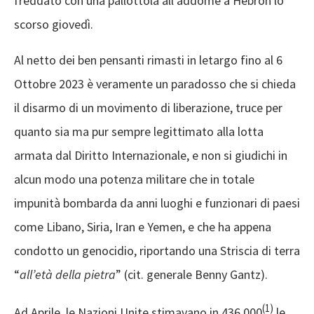
freddato con una pallottola all’addome a Hebron lo
scorso giovedì.
Al netto dei ben pensanti rimasti in letargo fino al 6
Ottobre 2023 è veramente un paradosso che si chieda
il disarmo di un movimento di liberazione, truce per
quanto sia ma pur sempre legittimato alla lotta
armata dal Diritto Internazionale, e non si giudichi in
alcun modo una potenza militare che in totale
impunità bombarda da anni luoghi e funzionari di paesi
come Libano, Siria, Iran e Yemen, e che ha appena
condotto un genocidio, riportando una Striscia di terra
“
all’età della pietra
” (cit. generale Benny Gantz).
(1)
Ad Aprile, le Nazioni Unite stimavano in 436.000
le