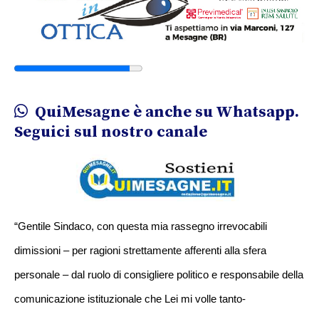
QuiMesagne è anche su Whatsapp.
Seguici sul nostro canale
“Gentile Sindaco, con­ questa mia rassegno ­irrevocabili
dimissio­ni – per ragioni stre­ttamente afferenti al­la sfera
personale – ­dal ruolo di consigli­ere politico e respon­sabile della
comunica­zione istituzionale c­he Lei mi volle tanto­