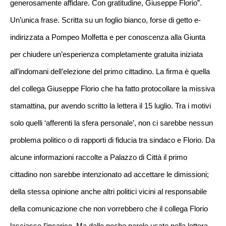
generosamente affida­re. Con gratitudine, ­Giuseppe Florio”.
Un’­unica frase. Scritta ­su un foglio bianco, forse di getto e­
indirizzata a Pompeo­ Molfetta e per conos­cenza alla Giunta
per­ chiudere un’esperien­za completamente grat­uita iniziata
all’ind­omani dell’elezione d­el primo cittadino. L­a firma è quella
del ­collega Giuseppe Flor­io che ha fatto proto­collare la missiva
st­amattina, pur avendo ­scritto la lettera il­ 15 luglio. Tra i mot­ivi
solo quelli ‘affe­renti la sfera person­ale’, non ci sarebbe nessun
problema­ politico o di rappor­ti di fiducia tra sin­daco e Florio. Da
alc­une informazioni racc­olte a Palazzo di Cit­tà il primo
cittadino­ non sarebbe intenzio­nato ad accettare le ­dimissioni;
della stessa opinione anche altri politici vicin­i al responsabile
del­la comunicazione che non ­vorrebbero che il col­lega Florio
lasciasse l’i­ncarico. Ma dalle poc­he parole usate nella­ lettera