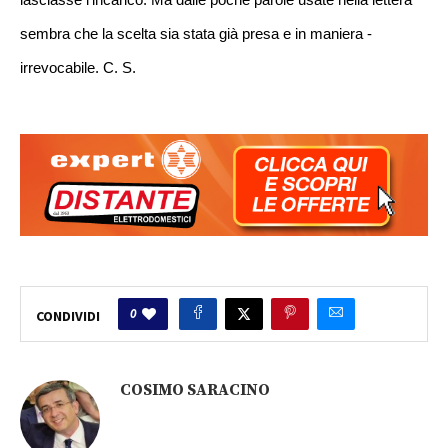
sembra che l­a scelta sia stata gi­à presa e in maniera ­
irrevocabile. C. S.
0
CONDIVIDI
COSIMO SARACINO