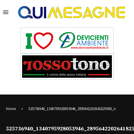
Home
525736940_1340795928053946_2895642202641825908_n
525736940_1340795928053946_289564220264182