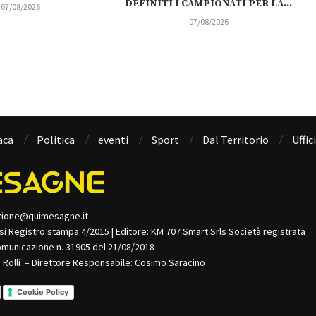
DEFINITI I CAMPIONATI PER LA...
07/08/2026
07/08/2026
aca
Politica
eventi
Sport
Dal Territorio
Uffic
zione@quimesagne.it
isi Registro stampa 4/2015 | Editore: KM 707 Smart Srls Società registrata
omunicazione n. 31905 del 21/08/2018
o Rolli – Direttore Responsabile: Cosimo Saracino
Cookie Policy