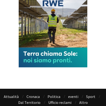
Attualità
Cronaca
Politica
eventi
Sport
Dal Territorio
Ufficio reclami
Altro