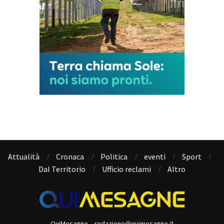
Attualità
Cronaca
Politica
eventi
Sport
Dal Territorio
Ufficio reclami
Altro
QuiMesagne – redazione@quimesagne.it