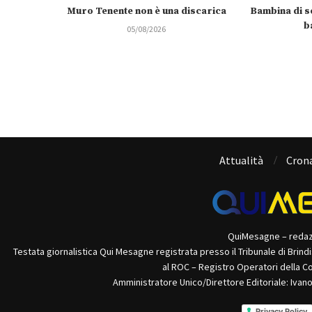
Muro Tenente non è una discarica
Bambina di se
b
05/08/2026
Attualità
Cron
QuiMesagne – reda
Testata giornalistica Qui Mesagne registrata presso il Tribunale di Brind
al ROC – Registro Operatori della C
Amministratore Unico/Direttore Editoriale: Ivan
Privacy Policy