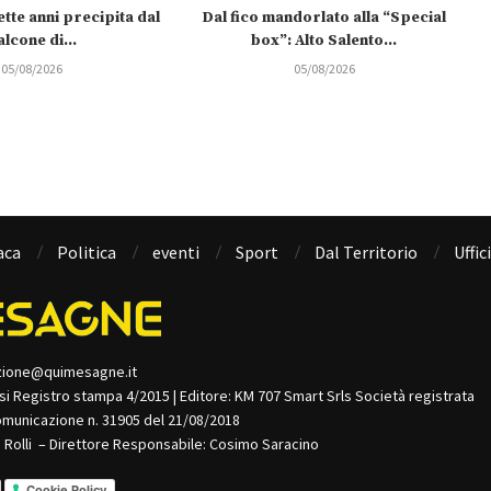
tte anni precipita dal
Dal fico mandorlato alla “Special
alcone di...
box”: Alto Salento...
05/08/2026
05/08/2026
aca
Politica
eventi
Sport
Dal Territorio
Uffic
zione@quimesagne.it
isi Registro stampa 4/2015 | Editore: KM 707 Smart Srls Società registrata
omunicazione n. 31905 del 21/08/2018
o Rolli – Direttore Responsabile: Cosimo Saracino
Cookie Policy