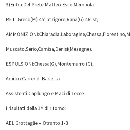
3)Entra:Del Prete Matteo Esce:Membola
RETI:Greco(M) 45′ pt rigore,Rana(G) 46′ st,
AMMONIZIONI:Chiaradia,Laboragine,Chessa,Fiorentino,
Muscato,Serio,Camisa,Denisi(Mesagne).
ESPULSIONI:Chessa(G),Montemurro (G),
Arbitro:Carrer di Barletta
Assistenti:Capilungo e Maci di Lecce
I risultati della 1^ di ritorno:
AEL Grottaglie – Otranto 1-3