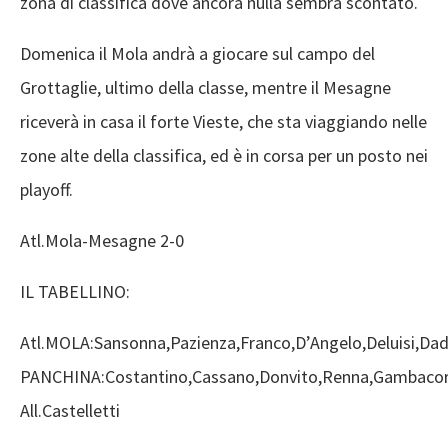
zona di classifica dove ancora nulla sembra scontato.
Domenica il Mola andrà a giocare sul campo del
Grottaglie, ultimo della classe, mentre il Mesagne
riceverà in casa il forte Vieste, che sta viaggiando nelle
zone alte della classifica, ed è in corsa per un posto nei
playoff.
Atl.Mola-Mesagne 2-0
IL TABELLINO:
Atl.MOLA:Sansonna,Pazienza,Franco,D’Angelo,Deluisi,Dadd
PANCHINA:Costantino,Cassano,Donvito,Renna,Gambacort
All.Castelletti