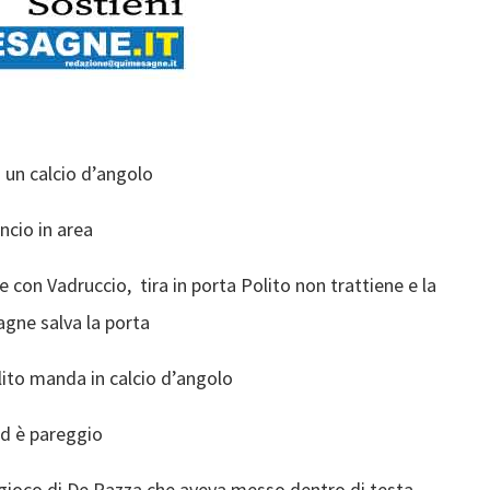
i un calcio d’angolo
ncio in area
 con Vadruccio, tira in porta Polito non trattiene e la
agne salva la porta
olito manda in calcio d’angolo
 Ed è pareggio
rigioco di De Razza che aveva messo dentro di testa –