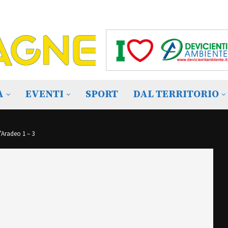
A
EVENTI
SPORT
DAL TERRITORIO
’Aradeo 1 – 3