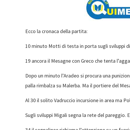
Ecco la cronaca della partita:
10 minuto Motti di testa in porta sugli sviluppi d
19 ancora il Mesagne con Greco che tenta l’agga
Dopo un minuto l’Aradeo si procura una punizione
palla rimbalza su Malerba. Ma il portiere del Mes
Al 30 il solito Vadruccio incursione in area ma P
Sugli sviluppi Migali segna la rete del pareggio.
34 il segnalinee richiama l’attenzione su un fuo