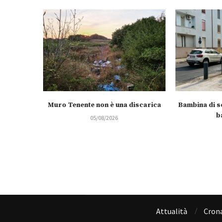
Muro Tenente non è una discarica
Bambina di se
b
05/08/2026
Attualità
Cron