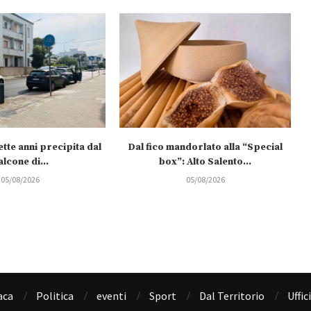
tte anni precipita dal
Dal fico mandorlato alla “Special
alcone di...
box”: Alto Salento...
05/08/2026
05/08/2026
aca
Politica
eventi
Sport
Dal Territorio
Uffic