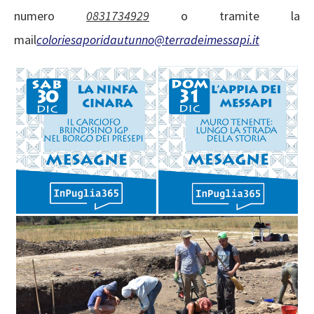
numero
0831734929
o tramite la
mail
coloriesaporidautunno@terradeimessapi.it