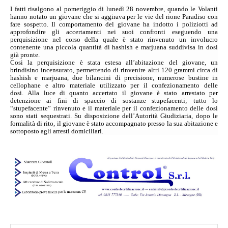
I fatti risalgono al pomeriggio di lunedì 28 novembre, quando le Volanti
hanno notato un giovane che si aggirava per le vie del rione Paradiso con
fare sospetto. Il comportamento del giovane ha indotto i poliziotti ad
approfondire gli accertamenti nei suoi confronti eseguendo una
perquisizione nel corso della quale è stato rinvenuto un involucro
contenente una piccola quantità di hashish e marjuana suddivisa in dosi
già pronte.
Cosi la perquisizione è stata estesa all’abitazione del giovane, un
brindisino incensurato, permettendo di rinvenire altri 120 grammi circa di
hashish e marjuana, due bilancini di precisione, numerose bustine in
cellophane e altro materiale utilizzato per il confezionamento delle
dosi.
Alla luce di quanto accertato il giovane è stato arrestato per
detenzione ai fini di spaccio di sostanze stupefacenti; tutto lo
“stupefacente” rinvenuto e il materiale per il confezionamento delle dosi
sono stati sequestrati.
Su disposizione dell’Autorità Giudiziaria, dopo le
formalità di rito, il giovane è stato accompagnato presso la sua abitazione e
sottoposto agli arresti domiciliari.