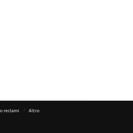
io reclami
Altro