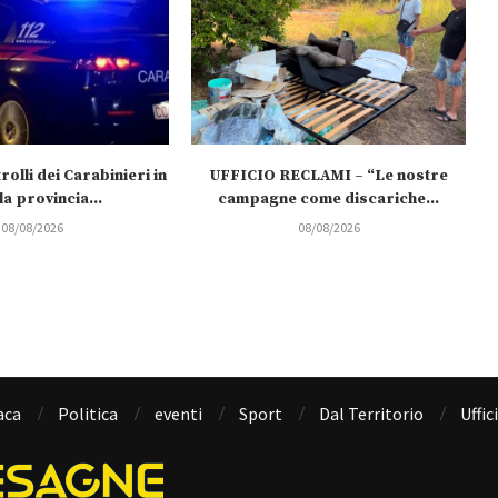
rolli dei Carabinieri in
UFFICIO RECLAMI – “Le nostre
 la provincia...
campagne come discariche...
08/08/2026
08/08/2026
aca
Politica
eventi
Sport
Dal Territorio
Uffic