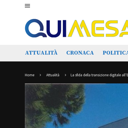
ATTUALITÀ
CRONACA
POLITIC
Home
Attualità
La sfida della transizione digitale al