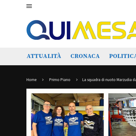
ATTUALITÀ
CRONACA
POLITIC
Home
Primo Piano
La squadra di nuoto Marzudia da