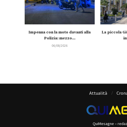
Impenna con la moto davanti alla
La piccola Gi
Polizia: mezzo...
in
06/08/2026
Attualità
Cron
QuiMesagne – reda