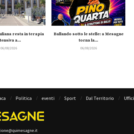
uliana resta in terapia
Ballando sotto le stelle: a Mesagne
tensiva a...
torna la...
06/08/2026
06/08/2026
aca
Politica
eventi
Sport
Dal Territorio
Uffic
zione@quimesagne.it