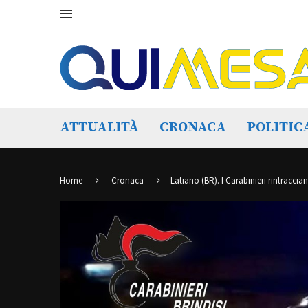
ATTUALITÀ
CRONACA
POLITIC
Home
Cronaca
Latiano (BR). I Carabinieri rintracci