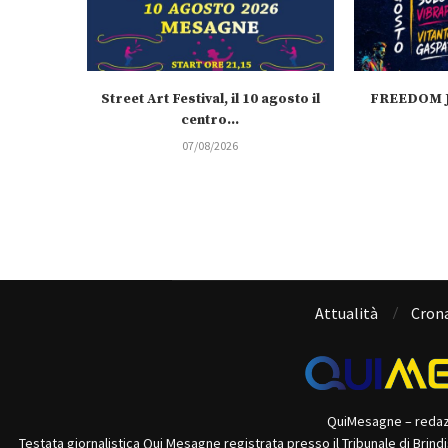
Street Art Festival, il 10 agosto il
FREEDOM J
centro...
07/08/2026
Attualità
Cron
QuiMesagne – reda
Testata giornalistica Qui Mesagne registrata presso il Tribunale di Brind