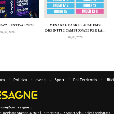
AZZ FESTIVAL 2026
MESAGNE BASKET ACADEMY:
DEFINITI I CAMPIONATI PER LA...
07/08/2026
07/08/2026
aca
Politica
eventi
Sport
Dal Territorio
Uffic
zione@quimesagne.it
isi Registro stampa 4/2015 | Editore: KM 707 Smart Srls Società registrata