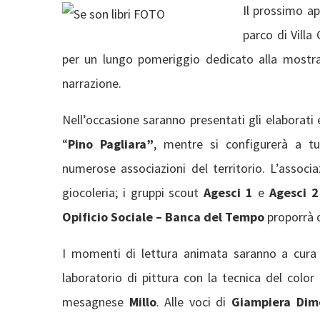
Il prossimo a
parco di Villa
per un lungo pomeriggio dedicato alla mostra d
narrazione.
Nell’occasione saranno presentati gli elaborati e
“
Pino Pagliara”
, mentre si configurerà a t
numerose associazioni del territorio. L’associ
giocoleria; i gruppi scout
Agesci 1
e
Agesci 2
Opificio Sociale – Banca del Tempo
proporrà d
I momenti di lettura animata saranno a cura
laboratorio di pittura con la tecnica del color b
mesagnese
Millo
. Alle voci di
Giampiera Dim