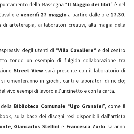
ppuntamento della Rassegna “
Il Maggio dei libri
” è nel
 Cavaliere
venerdì 27 maggio
a partire dalle ore
17.30
,
i arteterapia, ai laboratori creativi, alla magia della
spressivi degli utenti di “
Villa Cavaliere”
e del centro
utto tondo un esempio di fulgida collaborazione tra
azione
Street View
sarà presente con il laboratorio di
si cimenteranno in giochi, canti e laboratori di riciclo;
al vivo esempi di lavoro all’uncinetto e con la carta.
 della
Biblioteca Comunale
“
Ugo Granafei
”, come il
ook, sulla base dei disegni resi disponibili dall’artista
onte
,
Giancarlos Stellini
e
Francesca Zurlo
saranno