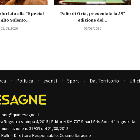
dorlato alla “Special
Palio di Oria, presentata la 59ª
 Alto Salento...
edizione del...
05/08/2026
05/08/2026
aca
Politica
eventi
Sport
Dal Territorio
Uffic
zione@quimesagne.it
isi Registro stampa 4/2015 | Editore: KM 707 Smart Srls Società registrata
omunicazione n. 31905 del 21/08/2018
o Rolli – Direttore Responsabile: Cosimo Saracino