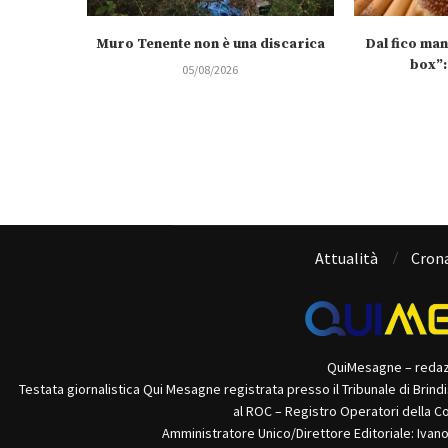
Muro Tenente non è una discarica
Dal fico man
box”:
05/08/2026
Attualità
Cron
QuiMesagne – reda
Testata giornalistica Qui Mesagne registrata presso il Tribunale di Brind
al ROC – Registro Operatori della C
Amministratore Unico/Direttore Editoriale: Ivan