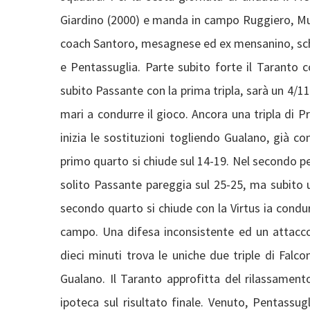
Giardino (2000) e manda in campo Ruggiero, Mur
coach Santoro, mesagnese ed ex mensanino, schie
e Pentassuglia. Parte subito forte il Taranto 
subito Passante con la prima tripla, sarà un 4/11
mari a condurre il gioco. Ancora una tripla di P
inizia le sostituzioni togliendo Gualano, già con
primo quarto si chiude sul 14-19. Nel secondo pe
solito Passante pareggia sul 25-25, ma subito una
secondo quarto si chiude con la Virtus ia cond
campo. Una difesa inconsistente ed un attacco
dieci minuti trova le uniche due triple di Falcon
Gualano. Il Taranto approfitta del rilassamento
ipoteca sul risultato finale. Venuto, Pentassugl