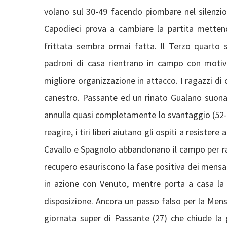
volano sul 30-49 facendo piombare nel silenzio
Capodieci prova a cambiare la partita metten
frittata sembra ormai fatta. Il Terzo quarto si
padroni di casa rientrano in campo con motiv
migliore organizzazione in attacco. I ragazzi di 
canestro. Passante ed un rinato Gualano suonan
annulla quasi completamente lo svantaggio (52-54)
reagire, i tiri liberi aiutano gli ospiti a resister
Cavallo e Spagnolo abbandonano il campo per rag
recupero esauriscono la fase positiva dei mensani
in azione con Venuto, mentre porta a casa la vi
disposizione. Ancora un passo falso per la Me
giornata super di Passante (27) che chiude la g