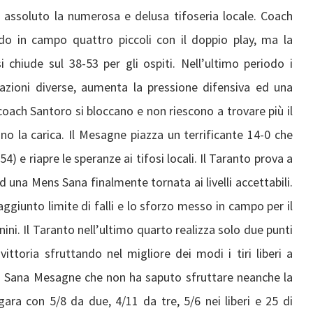
 assoluto la numerosa e delusa tifoseria locale. Coach
do in campo quattro piccoli con il doppio play, ma la
 chiude sul 38-53 per gli ospiti. Nell’ultimo periodo i
azioni diverse, aumenta la pressione difensiva ed una
coach Santoro si bloccano e non riescono a trovare più il
o la carica. Il Mesagne piazza un terrificante 14-0 che
 e riapre le speranze ai tifosi locali. Il Taranto prova a
e ad una Mens Sana finalmente tornata ai livelli accettabili.
giunto limite di falli e lo sforzo messo in campo per il
ni. Il Taranto nell’ultimo quarto realizza solo due punti
ttoria sfruttando nel migliore dei modi i tiri liberi a
ns Sana Mesagne che non ha saputo sfruttare neanche la
ara con 5/8 da due, 4/11 da tre, 5/6 nei liberi e 25 di