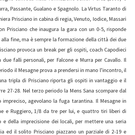
ra, Passante, Gualano e Spagnolo. La Virtus Taranto di
ra Prisciano in cabina di regia, Venuto, Iodice, Massari
con Prisciano che inaugura la gara con un 0-5, risponde
 alla fine, ma è sempre la formazione della città dei due
risciano provoca un break per gli ospiti, coach Capodieci
 due falli personali, per Falcone e Murra per Cavallo. Il
riodo il Mesagne prova a prendersi in mano l’incontro, il
 tripla di Prisciano riporta gli ospiti in vantaggio e il
urre 27-28. Nel terzo periodo la Mens Sana scompare dal
 impreciso, agevolano la fuga tarantina. Il Mesagne in
e e Ruggiero, 1/8 da tre per lui, e quattro tiri liberi di
 e della imprecisione dei locali, per mettere una seria
ia ed il solito Prisciano piazzano un parziale di 2-19 e