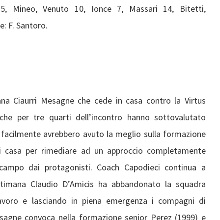
, Mineo, Venuto 10, Ionce 7, Massari 14, Bitetti,
e: F. Santoro.
na Ciaurri Mesagne che cede in casa contro la Virtus
che per tre quarti dell’incontro hanno sottovalutato
e facilmente avrebbero avuto la meglio sulla formazione
 di casa per rimediare ad un approccio completamente
n campo dai protagonisti. Coach Capodieci continua a
settimana Claudio D’Amicis ha abbandonato la squadra
 lavoro e lasciando in piena emergenza i compagni di
esagne convoca nella formazione senior Perez (1999) e