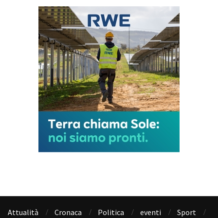
Attualità
Cronaca
Politica
eventi
Sport
Dal Territorio
Ufficio reclami
Altro