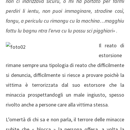
non ci indrizzava sicuru, o mi ha portato per farmi
perdiri li ientu, non puoi immaginare, stradine così,
fangu, a periculu cu rimangu cu la machina…magghiu
fattu lu bagnu ntra l’erva cu lu possu sci pigghiari»
.
Il reato di
estorsione
rimane sempre una tipologia di reato che difficilmente
si denuncia, difficilmente si riesce a provare poichè la
vittima è terrorizzata dal suo estorsore che la
minaccia prospettandogli un male ingiusto, spesso
rivolto anche a persone care alla vittima stessa.
L’omertà di chi sa e non parla, il terrore delle minacce
subite che « blocca » la persona offesa, a volta la