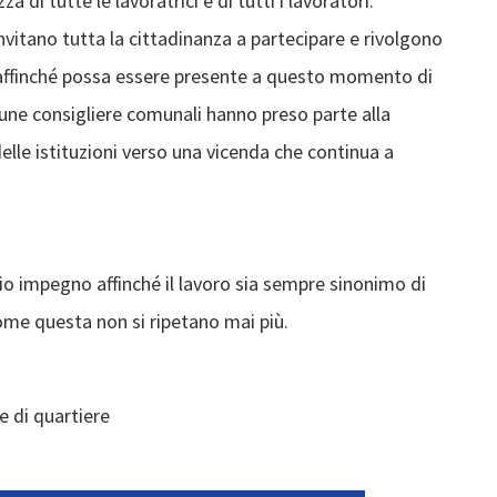
a di tutte le lavoratrici e di tutti i lavoratori.
 invitano tutta la cittadinanza a partecipare e rivolgono
 affinché possa essere presente a questo momento di
cune consigliere comunali hanno preso parte alla
le istituzioni verso una vicenda che continua a
rio impegno affinché il lavoro sia sempre sinonimo di
come questa non si ripetano mai più.
e di quartiere