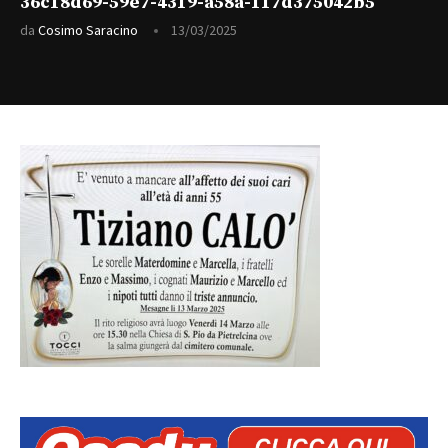
36c18d69-59e7-4319-a58a-117d375042b5
da
Cosimo Saracino
13/03/2025