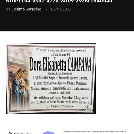
61ae1104-a307-472d-8d09-3926c154d04a
da
Cosimo Saracino
01/07/2025