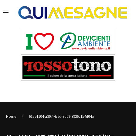
Home
61ae1104-a307-472d-8d09-3926c154d04a