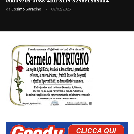
cad39705-3e85-4faf-81f9-5296c18680d4
da
Cosimo Saracino
08/02/2025