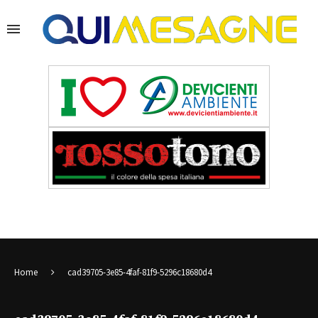
Home
cad39705-3e85-4faf-81f9-5296c18680d4