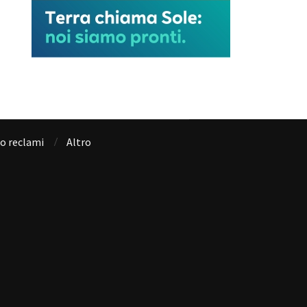
io reclami
Altro