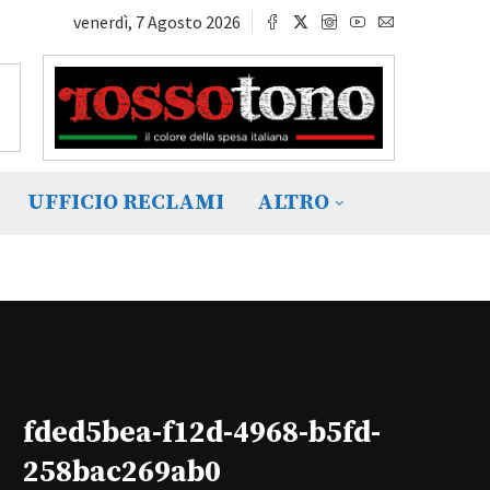
venerdì, 7 Agosto 2026
UFFICIO RECLAMI
ALTRO
fded5bea-f12d-4968-b5fd-
258bac269ab0