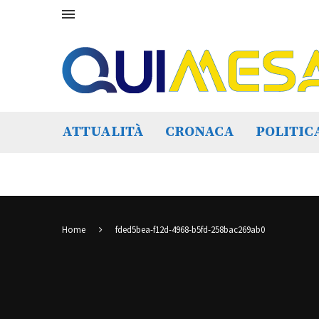
ATTUALITÀ
CRONACA
POLITIC
Home
fded5bea-f12d-4968-b5fd-258bac269ab0