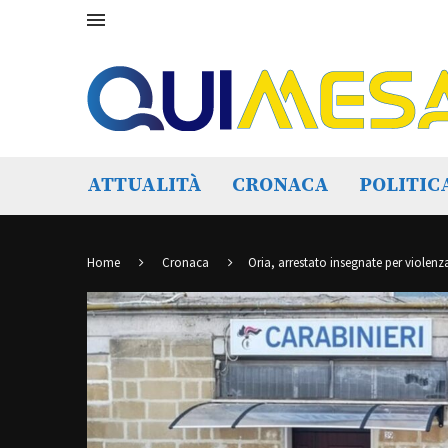
ATTUALITÀ
CRONACA
POLITIC
Home
Cronaca
Oria, arrestato insegnate per violenz