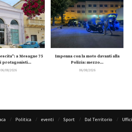
rescita”: a Mesagne 75
Impenna con la moto davanti alla
 protagonisti...
Polizia: mezzo...
06/08/2026
06/08/2026
aca
Politica
eventi
Sport
Dal Territorio
Uffic