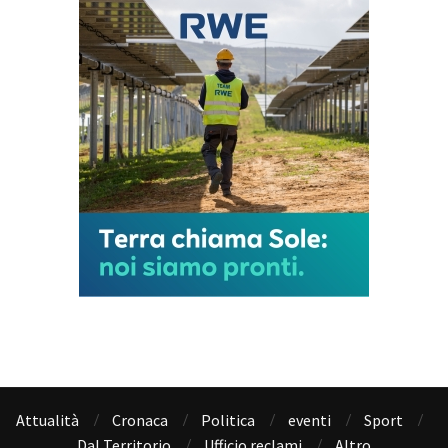
Attualità
Cronaca
Politica
eventi
Sport
Dal Territorio
Ufficio reclami
Altro