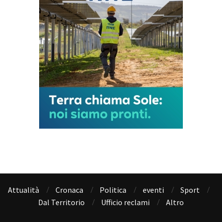
Attualità
Cronaca
Politica
eventi
Sport
Dal Territorio
Ufficio reclami
Altro