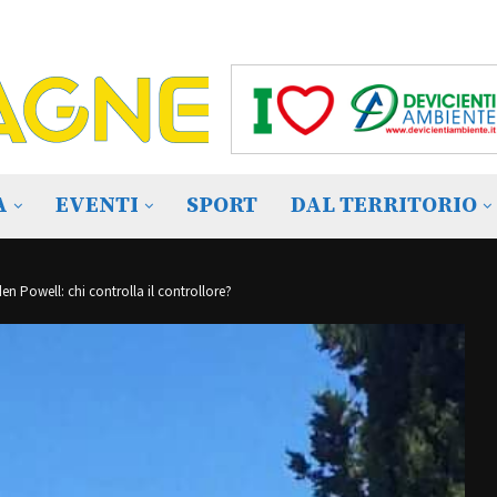
A
EVENTI
SPORT
DAL TERRITORIO
en Powell: chi controlla il controllore?