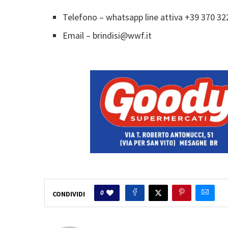
Telefono – whatsapp line attiva +39 370 32
Email – brindisi@wwf.it
0
CONDIVIDI