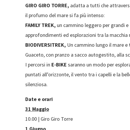
GIRO GIRO TORRE,
adatta a tutti che attraversa
il profumo del mare si fa più intenso:
FAMILY TREK,
un cammino leggero per grandi e pi
approfondimenti ed esplorazioni tra la macchia m
BIODIVERSITREK,
Un cammino lungo il mare e tra
Guaceto, con pranzo a sacco autogestito, alla s
I percorsi in
E-BIKE
saranno un modo per esplorar
puntati all’orizzonte, il vento tra i capelli e la b
silenziosa.
Date e orari
31 Maggio
10.00 | Giro Giro Torre
1 Giugno