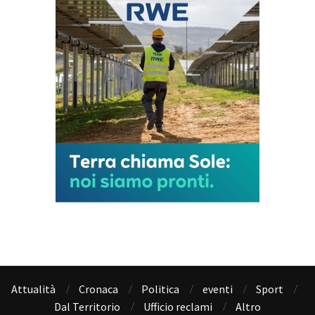
Attualità
Cronaca
Politica
eventi
Sport
Dal Territorio
Ufficio reclami
Altro