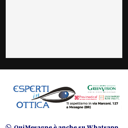
QuiMesagne è anche su Whatsapp.