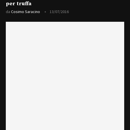
per truffa
da
Cosimo Saracino
13/07/2016