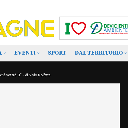
A
EVENTI
SPORT
DAL TERRITORIO
è voterò SI” – di Silvio Molfetta