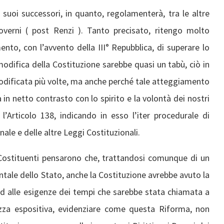
 suoi successori, in quanto, regolamenterà, tra le altre
Governi ( post Renzi ). Tanto precisato, ritengo molto
o, con l’avvento della III° Repubblica, di superare lo
 modifica della Costituzione sarebbe quasi un tabù, ciò in
odificata più volte, ma anche perché tale atteggiamento
a in netto contrasto con lo spirito e la volontà dei nostri
l’Articolo 138, indicando in esso l’iter procedurale di
ale e delle altre Leggi Costituzionali.
i Costituenti pensarono che, trattandosi comunque di un
ale dello Stato, anche la Costituzione avrebbe avuto la
ed alle esigenze dei tempi che sarebbe stata chiamata a
ezza espositiva, evidenziare come questa Riforma, non