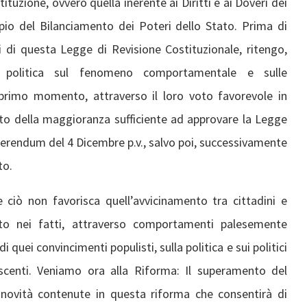
tuzione, ovvero quella inerente ai Diritti e ai Doveri dei
cipio del Bilanciamento dei Poteri dello Stato. Prima di
ci di questa Legge di Revisione Costituzionale, ritengo,
ne politica sul fenomeno comportamentale e sulle
 primo momento, attraverso il loro voto favorevole in
to della maggioranza sufficiente ad approvare la Legge
ferendum del 4 Dicembre p.v., salvo poi, successivamente
to.
 ciò non favorisca quell’avvicinamento tra cittadini e
to nei fatti, attraverso comportamenti palesemente
 quei convincimenti populisti, sulla politica e sui politici
scenti. Veniamo ora alla Riforma: Il superamento del
 novità contenute in questa riforma che consentirà di